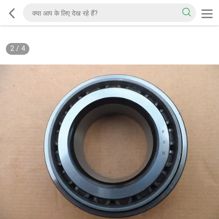
2
/
4