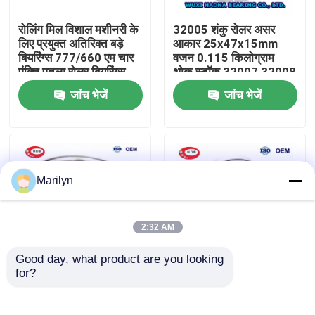
रोलिंग मिल विशाल मशीनरी के
32005 शंकु रोलर असर
कारखाना भ्रमण
लिए प्रयुक्त अतिरिक्त बड़े
आकार 25x47x15mm
बियरिंग्स 777/660 एम चार
वजन 0.115 किलोग्राम
पंक्ति पतला रोलर बियरिंग्स
थोक स्टॉक 32007 32008
गुणवत्ता नियंत्रण
जांच भेजें
जांच भेजें
संपर्क करें
समाचार
Marilyn
मामलों
2:32 AM
Good day, what product are you looking 
शंकु बेलन बेयरिंग
for?
पतला 32009 32015 असर
27687/27620बी टिमकेन
आकार 45x75x20mm
इंपीरियल रोलर बियरिंग्स पतला
रोलर असर P0 P5 P6
आईडी 82.55 मिमी ओडी
वर्ताकार रोलर बीयरिंग