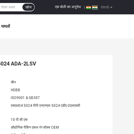
एक बोली का अनुरोध
खोज
|
Hindi
मामलों
F 5024 ADA-2LSV
चीन
HDBB
ISO9001 & GB307
एसएल04 5024 पीपी एनएनएफ 5024 एडीए-2एलएसवी
10 पी.सी.एस
औद्योगिक पैकिंग एकल रंग बॉक्स OEM