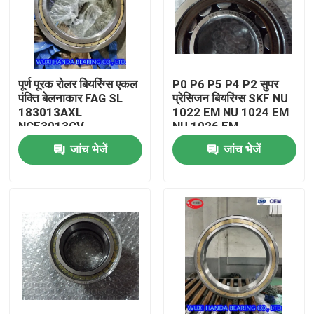
पूर्ण पूरक रोलर बियरिंग्स एकल
P0 P6 P5 P4 P2 सुपर
पंक्ति बेलनाकार FAG SL
प्रेसिजन बियरिंग्स SKF NU
183013AXL
1022 EM NU 1024 EM
NCF3013CV
NU 1026 EM
जांच भेजें
जांच भेजें
घर
उत्पादों
हमारे बारे में