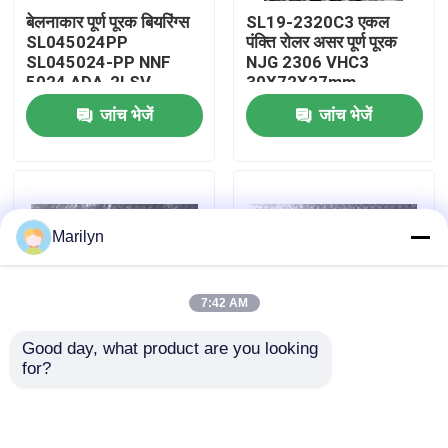
बेलनाकार पूर्ण पूरक बियरिंग्स
SL19-2320C3 एकल
SL045024PP
पंक्ति रोलर असर पूर्ण पूरक
कारखाना भ्रमण
SL045024-PP NNF
NJG 2306 VHC3
5024 ADA-2LSV
30X72X27mm
जांच भेजें
जांच भेजें
गुणवत्ता नियंत्रण
संपर्क करें
Marilyn
समाचार
7:42 AM
मामलों
Good day, what product are you looking 
for?
डबल पंक्ति सिलेंडर रोलर
बेलनाकार डबल पंक्ति रोलर
शंकु बेलन बेयरिंग
असर NNF 5005 NNF
असर NN3020 NN3021
5006 NNF 5004 ADB-
NN3022 3024 3026
2LSV
3028 KW33
वर्ताकार रोलर बीयरिंग