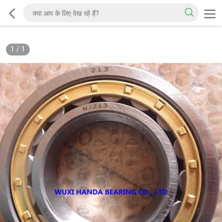
1
/
1