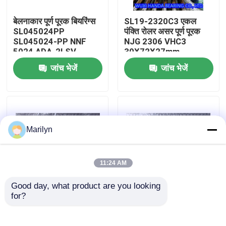
बेलनाकार पूर्ण पूरक बियरिंग्स
SL19-2320C3 एकल
कारखाना भ्रमण
SL045024PP
पंक्ति रोलर असर पूर्ण पूरक
SL045024-PP NNF
NJG 2306 VHC3
5024 ADA-2LSV
30X72X27mm
गुणवत्ता नियंत्रण
जांच भेजें
जांच भेजें
संपर्क करें
समाचार
Marilyn
मामलों
11:24 AM
Good day, what product are you looking 
शंकु बेलन बेयरिंग
for?
डबल पंक्ति सिलेंडर रोलर
बेलनाकार डबल पंक्ति रोलर
असर NNF 5005 NNF
असर NN3020 NN3021
5006 NNF 5004 ADB-
NN3022 3024 3026
वर्ताकार रोलर बीयरिंग