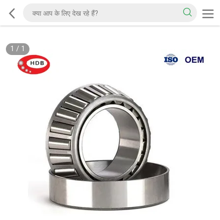
1
/
1