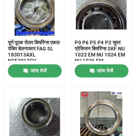
पूर्ण पूरक रोलर बियरिंग्स एकल
P0 P6 P5 P4 P2 सुपर
पंक्ति बेलनाकार FAG SL
प्रेसिजन बियरिंग्स SKF NU
183013AXL
1022 EM NU 1024 EM
NCF3013CV
NU 1026 EM
जांच भेजें
जांच भेजें
घर
उत्पादों
हमारे बारे में