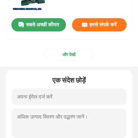
बेलनाकार रोलर असर
सबसे अच्छी कीमत
हमसे संपर्क करें
गहरे खांचे वाली बॉल बियरिंग
और देखो
कोणीय संपर्क गेंद असर
तकिया ब्लॉक असर
एक संदेश छोड़ें
सुई रोलर असर
पतली दीवार असर
एसकेएफ बॉल बेयरिंग