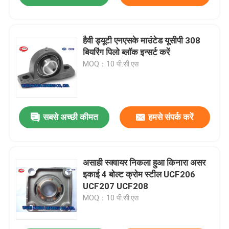
हैवी ड्यूटी एनएसके माउंटेड यूसीपी 308
बियरिंग पिलो ब्लॉक इन्सर्ट करें
MOQ：10 पी.सी.एस
सबसे अच्छी कीमत
हमसे संपर्क करें
असाही स्क्वायर निकला हुआ किनारा असर
इकाई 4 बोल्ट क्रोम स्टील UCF206
UCF207 UCF208
MOQ：10 पी.सी.एस