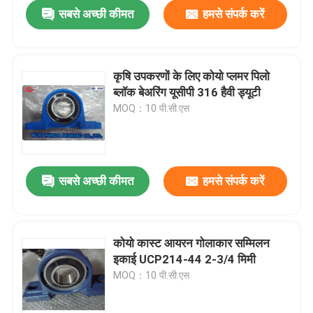
सबसे अच्छी कीमत
हमसे संपर्क करें
कृषि उपकरणों के लिए कोयो प्लमर पिलो
ब्लॉक बेअरिंग यूसीपी 316 हैवी ड्यूटी
MOQ：10 पी.सी.एस
सबसे अच्छी कीमत
हमसे संपर्क करें
घर
कोयो कास्ट आयरन गोलाकार सम्मिलन
इकाई UCP214-44 2-3/4 मिमी
उत्पादों
MOQ：10 पी.सी.एस
हमारे बारे में