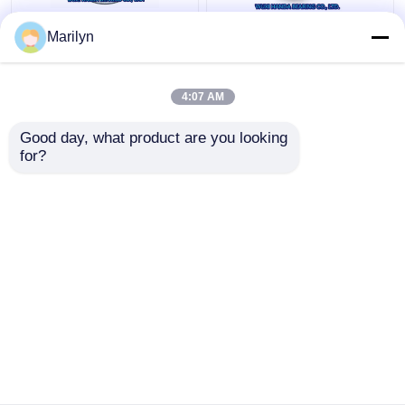
7216 BECBP कोणीय संपर्क
SKF 4 पॉइंट कॉन्टैक्ट बॉल
Marilyn
गेंद असर 7214 BECBJ
बेयरिंग QJ 318 N2MA QJ
7415 BCBM 7313
1022 N2MA QJ 226
BEGAP 7412 बीजीएएम
N2MA
4:07 AM
सबसे अच्छी कीमत
सबसे अच्छी कीमत
Good day, what product are you looking 
for?
हमसे संपर्क करें
हमसे संपर्क करें
और देखो
होम
हमारे बारे में
हमसे संपर्क करें
Desktop Site
साइटमैप
Privacy Policy