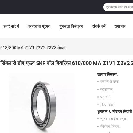
हमारे बारे में
कारखाना भ्रमण
गुणवत्ता नियंत्रण
संपर्क करें
समाचार
रिंग्स 618/800 MA Z1V1 Z2V2 Z3V3 लेवल
सिंगल रो डीप ग्रूव SKF बॉल बियरिंग्स 618/800 MA Z1V1 Z2V2
उत्पाद विवरण:
उत्पत्ति के प्लेस:
ब्रांड नाम:
प्रमाणन:
मॉडल संख्या:
भुगतान & नौवहन नियमों:
न्यूनतम आदेश मात्रा:
पैकेजिंग विवरण: