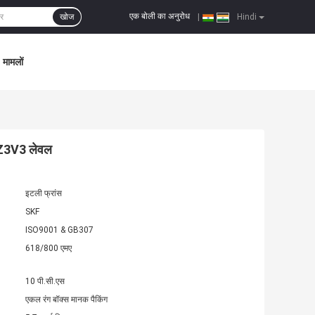
एक बोली का अनुरोध
खोज
|
Hindi
मामलों
 Z3V3 लेवल
इटली फ्रांस
SKF
ISO9001 & GB307
618/800 एमए
10 पी.सी.एस
एकल रंग बॉक्स मानक पैकिंग