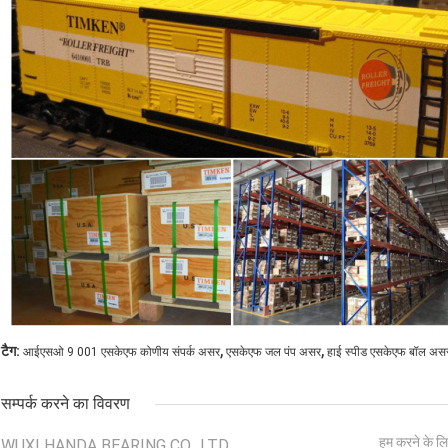
,
,
टैग:
आईएसओ 9 001 एसकेएफ कोणीय संपर्क असर
एसकेएफ जल पंप असर
हाई स्पीड एसकेएफ बॉल अस
सम्पर्क करने का विवरण
हम करने के लि
WUXI HANDA BEARING CO., LTD.