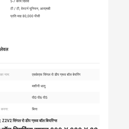
5-7 कार्य दिवस
टी / टी, वेस्टर्न यूनियन, आरएमबी
प्रति माह 80,000 पीसी
 लेवल
 का नाम:
एसकेएफ सिंगल रो डीप ग्रूव बॉल बेयरिंग
मशीनी धातु
पी0 पी6 पी5
ी करना:
बिना
ग
Z2V2 सिंगल रो डीप ग्रूव बॉल बियरिंग्स
,