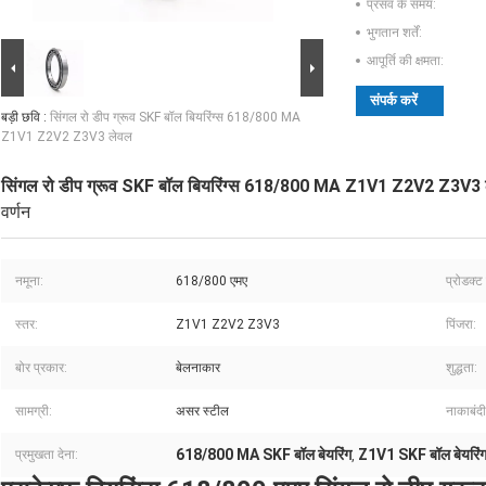
प्रसव के समय:
भुगतान शर्तें:
आपूर्ति की क्षमता:
संपर्क करें
बड़ी छवि :
सिंगल रो डीप ग्रूव SKF बॉल बियरिंग्स 618/800 MA
Z1V1 Z2V2 Z3V3 लेवल
सिंगल रो डीप ग्रूव SKF बॉल बियरिंग्स 618/800 MA Z1V1 Z2V2 Z3V3
वर्णन
नमूना:
618/800 एमए
प्रोडक्ट
स्तर:
Z1V1 Z2V2 Z3V3
पिंजरा:
बोर प्रकार:
बेलनाकार
शुद्धता:
सामग्री:
असर स्टील
नाकाबंद
618/800 MA SKF बॉल बेयरिंग
Z1V1 SKF बॉल बेयरिं
प्रमुखता देना:
,