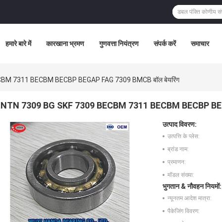
हमारे बारे में
कारखाना भ्रमण
गुणवत्ता नियंत्रण
संपर्क करें
समाचार
BM 7311 BECBM BECBP BEGAP FAG 7309 BMCB बॉल बेयरिंग
NTN 7309 BG SKF 7309 BECBM 7311 BECBM BECBP BEGA
उत्पाद विवरण:
उत्पत्ति के प्लेस:
ब्रांड नाम:
प्रमाणन:
मॉडल संख्या:
भुगतान & नौवहन नियमों:
न्यूनतम आदेश मात्रा:
पैकेजिंग विवरण: