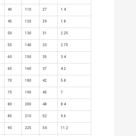
40
110
27
1.4
45
120
29
1.8
50
130
31
2.25
55
140
33
2.75
60
150
35
3.4
65
160
37
4.2
70
180
42
5.8
75
190
45
7
80
200
48
8.4
85
210
52
9.6
90
225
54
11.2