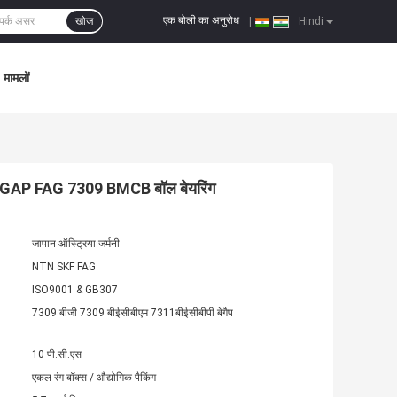
एक बोली का अनुरोध
खोज
|
Hindi
मामलों
P FAG 7309 BMCB बॉल बेयरिंग
जापान ऑस्ट्रिया जर्मनी
NTN SKF FAG
ISO9001 & GB307
7309 बीजी 7309 बीईसीबीएम 7311बीईसीबीपी बेगैप
10 पी.सी.एस
एकल रंग बॉक्स / औद्योगिक पैकिंग