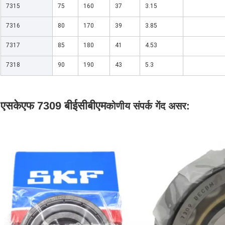
7315
75
160
37
3.15
7316
80
170
39
3.85
7317
85
180
41
4.53
7318
90
190
43
5.3
एसकेएफ 7309 बीईसीबीएम
कोणीय संपर्क गेंद असर: