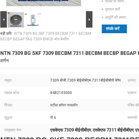
प्रसव के समय:
भुगतान शर्तें:
आपूर्ति की क्षमता:
संपर्क करें
बड़ी छवि :
NTN 7309 BG SKF 7309 BECBM 7311 BECBM
BECBP BEGAP FAG 7309 BMCB बॉल बेयरिंग
NTN 7309 BG SKF 7309 BECBM 7311 BECBM BECBP BEGAP FAG
वर्णन
नमूना:
7309 बीजी 7309 बीईसीबीएम 7311बीईसीबीपी बेगैप
उत्पाद:
एचएस कोड:
8482103000
प्रकार:
पिंजरा:
स्टील कॉपर नायलॉन
पंक्ति की
शुद्धता:
पी 6
सामग्री:
एसकेएफ 7309 बीईसीबीएम
एसकेएफ 7311 बीईसीबीएम
ए
प्रमुखता देना:
,
,