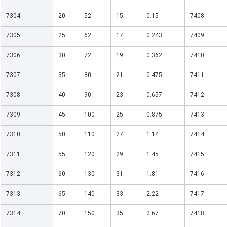
7304
20
52
15
0.15
7408
7305
25
62
17
0.243
7409
7306
30
72
19
0.362
7410
7307
35
80
21
0.475
7411
7308
40
90
23
0.657
7412
7309
45
100
25
0.875
7413
7310
50
110
27
1.14
7414
7311
55
120
29
1.45
7415
7312
60
130
31
1.81
7416
7313
65
140
33
2.22
7417
7314
70
150
35
2.67
7418