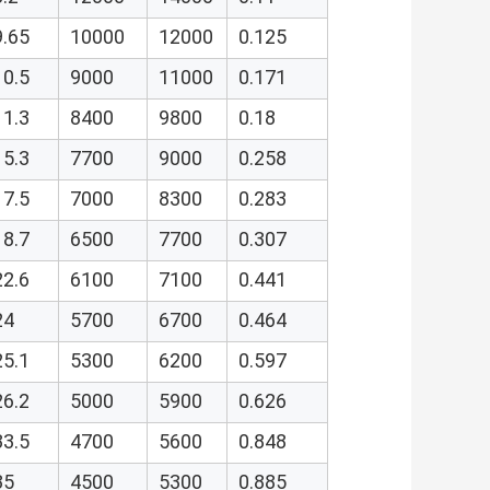
9.65
10000
12000
0.125
10.5
9000
11000
0.171
11.3
8400
9800
0.18
15.3
7700
9000
0.258
17.5
7000
8300
0.283
18.7
6500
7700
0.307
22.6
6100
7100
0.441
24
5700
6700
0.464
25.1
5300
6200
0.597
26.2
5000
5900
0.626
33.5
4700
5600
0.848
35
4500
5300
0.885