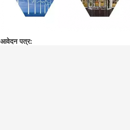
आवेदन पत्र:
पेपर मशीन, डिसेलेरेशन डिवाइस, रेलवे वाहन एक्सल, रोलिंग मिल
क्रशर, वाइब्रेटिंग स्क्रीन, प्रिंटिंग मशीन, वुडवर्किंग मशीनरी
,
,
टैग:
एफएजी रोलर गोलाकार असर
एसकेएफ स्व संरेखित रोलर असर
एफएजी पतला रोलर असर
सम्पर्क करने का विवरण
हम करने के लि
WUXI HANDA BEARING CO., LTD.
व्यक्ति से संपर्क करें:
Ms. Marilyn Zhang
दूरभाष:
+86-17312783296
फैक्स:
86-510-8260-9866