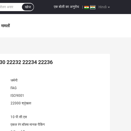
एक बोली का अनुरोध
खोज
|
Hindi
मामलों
2230 22232 22234 22236
जर्मनी
FAG
ISO9001
22000 श्रृंखला
10 पी.सी.एस
एकल रंग बॉक्स मानक पैकिंग