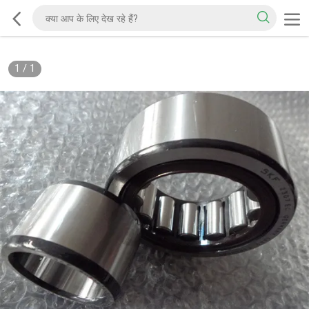
1
/
1