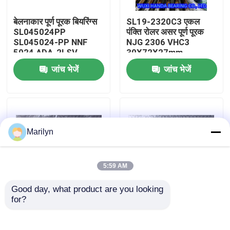
बेलनाकार पूर्ण पूरक बियरिंग्स
SL19-2320C3 एकल
कारखाना भ्रमण
SL045024PP
पंक्ति रोलर असर पूर्ण पूरक
SL045024-PP NNF
NJG 2306 VHC3
5024 ADA-2LSV
30X72X27mm
गुणवत्ता नियंत्रण
जांच भेजें
जांच भेजें
संपर्क करें
समाचार
Marilyn
मामलों
5:59 AM
Good day, what product are you looking 
शंकु बेलन बेयरिंग
for?
डबल पंक्ति सिलेंडर रोलर
बेलनाकार डबल पंक्ति रोलर
असर NNF 5005 NNF
असर NN3020 NN3021
5006 NNF 5004 ADB-
NN3022 3024 3026
वर्ताकार रोलर बीयरिंग