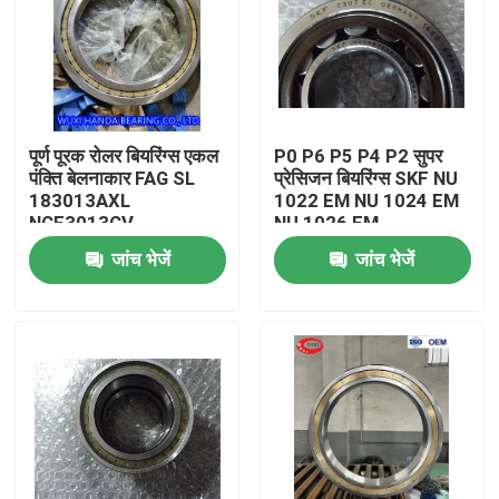
पूर्ण पूरक रोलर बियरिंग्स एकल
P0 P6 P5 P4 P2 सुपर
पंक्ति बेलनाकार FAG SL
प्रेसिजन बियरिंग्स SKF NU
183013AXL
1022 EM NU 1024 EM
NCF3013CV
NU 1026 EM
जांच भेजें
जांच भेजें
घर
उत्पादों
हमारे बारे में