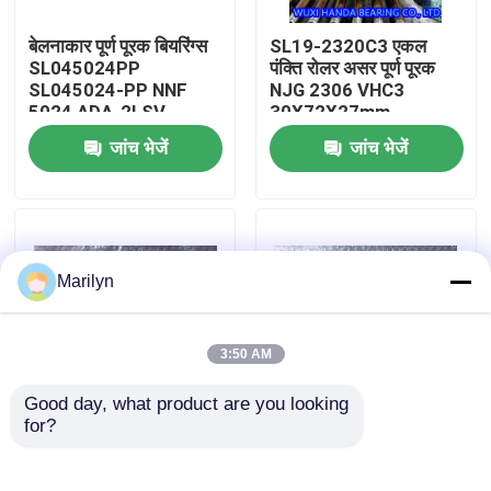
बेलनाकार पूर्ण पूरक बियरिंग्स
SL19-2320C3 एकल
कारखाना भ्रमण
SL045024PP
पंक्ति रोलर असर पूर्ण पूरक
SL045024-PP NNF
NJG 2306 VHC3
5024 ADA-2LSV
30X72X27mm
गुणवत्ता नियंत्रण
जांच भेजें
जांच भेजें
संपर्क करें
समाचार
Marilyn
मामलों
3:50 AM
Good day, what product are you looking 
शंकु बेलन बेयरिंग
for?
डबल पंक्ति सिलेंडर रोलर
बेलनाकार डबल पंक्ति रोलर
असर NNF 5005 NNF
असर NN3020 NN3021
5006 NNF 5004 ADB-
NN3022 3024 3026
वर्ताकार रोलर बीयरिंग