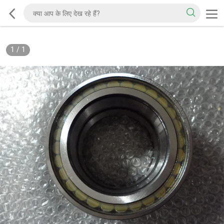
1
/
1