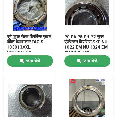
पूर्ण पूरक रोलर बियरिंग्स एकल
P0 P6 P5 P4 P2 सुपर
पंक्ति बेलनाकार FAG SL
प्रेसिजन बियरिंग्स SKF NU
183013AXL
1022 EM NU 1024 EM
NCF3013CV
NU 1026 EM
जांच भेजें
जांच भेजें
घर
उत्पादों
हमारे बारे में