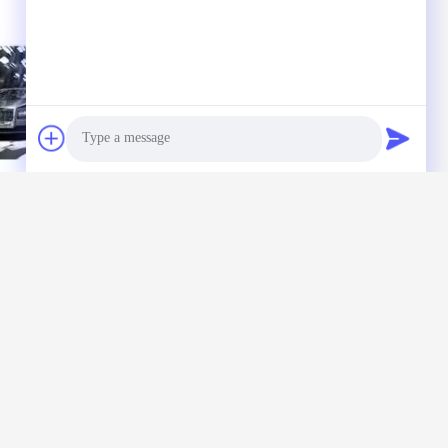
Photo
Video Call
Audio Call