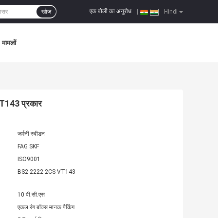
एक बोली का अनुरोध
खोज
|
Hindi
मामलों
T143 प्रकार
जर्मनी स्वीडन
FAG SKF
ISO9001
BS2-2222-2CS VT143
10 पी.सी.एस
एकल रंग बॉक्स मानक पैकिंग